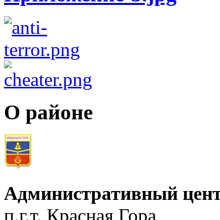
О районе
Административный цент
п.г.т. Красная Гора