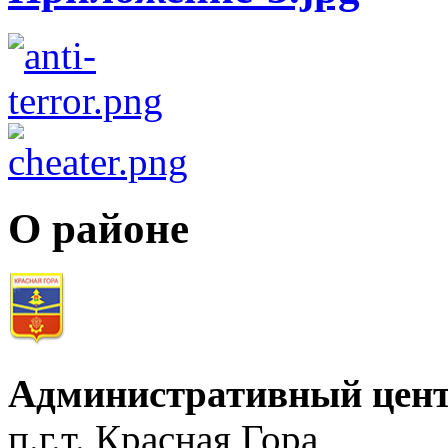
О районе
Административный цент
п.г.т. Красная Гора