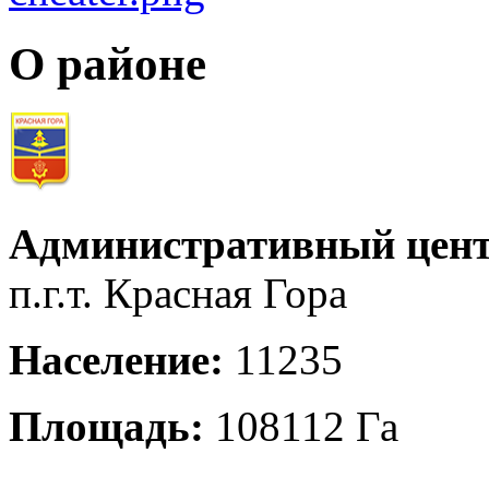
О районе
Административный цент
п.г.т. Красная Гора
Население:
11235
Площадь:
108112 Га