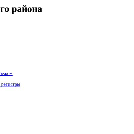
го района
убежом
 регистры