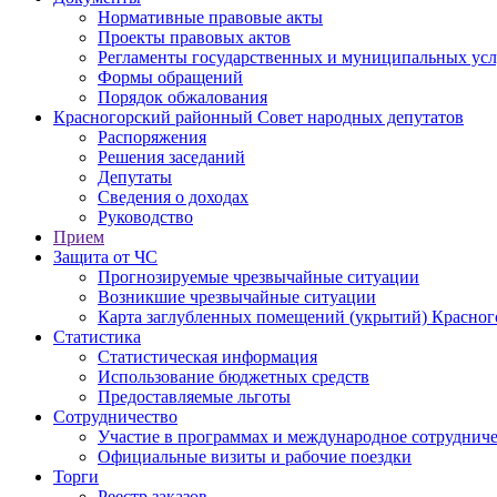
Нормативные правовые акты
Проекты правовых актов
Регламенты государственных и муниципальных усл
Формы обращений
Порядок обжалования
Красногорский районный Совет народных депутатов
Распоряжения
Решения заседаний
Депутаты
Сведения о доходах
Руководство
Прием
Защита от ЧС
Прогнозируемые чрезвычайные ситуации
Возникшие чрезвычайные ситуации
Карта заглубленных помещений (укрытий) Красног
Статистика
Статистическая информация
Использование бюджетных средств
Предоставляемые льготы
Сотрудничество
Участие в программах и международное сотруднич
Официальные визиты и рабочие поездки
Торги
Реестр заказов