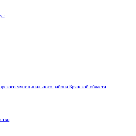
уг
орского муниципального района Брянской области
ество