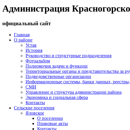
Администрация Красногорско
официальный сайт
Главная
О районе
Устав
История
Руководство и структурные подразделения
Фотоальбом
Полномочия задачи и функции
Территориальные органы и представительства за р
Подведомственные организации
Информационные системы, банки данных, реестры,
СМИ
Управление и структура администрации района
Экономика и социальная сфера
Контакты
Сельские поселения
Яловское
О поселении
Правовые акты
Контакты