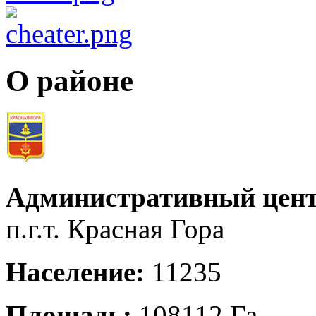
О районе
Административный цент
п.г.т. Красная Гора
Население:
11235
Площадь:
108112 Га