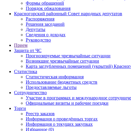
Формы обращений
Порядок обжалования
Красногорский районный Совет народных депутатов
Распоряжения
Решения заседаний
Депутаты
Сведения о доходах
Руководство
Прием
Защита от ЧС
Прогнозируемые чрезвычайные ситуации
Возникшие чрезвычайные ситуации
Карта заглубленных помещений (укрытий) Красног
Статистика
Статистическая информация
Использование бюджетных средств
Предоставляемые льготы
Сотрудничество
Участие в программах и международное сотруднич
Официальные визиты и рабочие поездки
Торги
Реестр заказов
Информация о проведённых торгах
Информация о текущих закупках
Избранное (0)