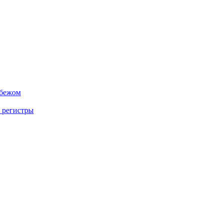
убежом
 регистры