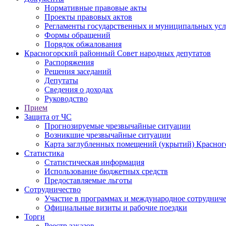
Нормативные правовые акты
Проекты правовых актов
Регламенты государственных и муниципальных усл
Формы обращений
Порядок обжалования
Красногорский районный Совет народных депутатов
Распоряжения
Решения заседаний
Депутаты
Сведения о доходах
Руководство
Прием
Защита от ЧС
Прогнозируемые чрезвычайные ситуации
Возникшие чрезвычайные ситуации
Карта заглубленных помещений (укрытий) Красног
Статистика
Статистическая информация
Использование бюджетных средств
Предоставляемые льготы
Сотрудничество
Участие в программах и международное сотруднич
Официальные визиты и рабочие поездки
Торги
Реестр заказов