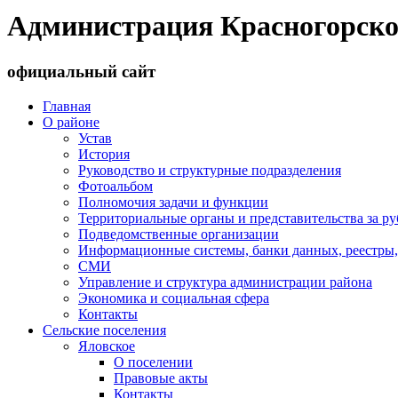
Администрация Красногорско
официальный сайт
Главная
О районе
Устав
История
Руководство и структурные подразделения
Фотоальбом
Полномочия задачи и функции
Территориальные органы и представительства за р
Подведомственные организации
Информационные системы, банки данных, реестры,
СМИ
Управление и структура администрации района
Экономика и социальная сфера
Контакты
Сельские поселения
Яловское
О поселении
Правовые акты
Контакты