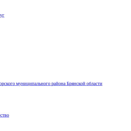
уг
орского муниципального района Брянской области
ество