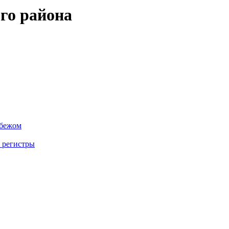
го района
убежом
 регистры