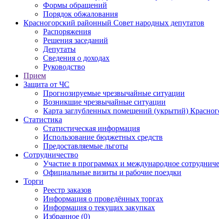
Формы обращений
Порядок обжалования
Красногорский районный Совет народных депутатов
Распоряжения
Решения заседаний
Депутаты
Сведения о доходах
Руководство
Прием
Защита от ЧС
Прогнозируемые чрезвычайные ситуации
Возникшие чрезвычайные ситуации
Карта заглубленных помещений (укрытий) Красног
Статистика
Статистическая информация
Использование бюджетных средств
Предоставляемые льготы
Сотрудничество
Участие в программах и международное сотруднич
Официальные визиты и рабочие поездки
Торги
Реестр заказов
Информация о проведённых торгах
Информация о текущих закупках
Избранное (0)