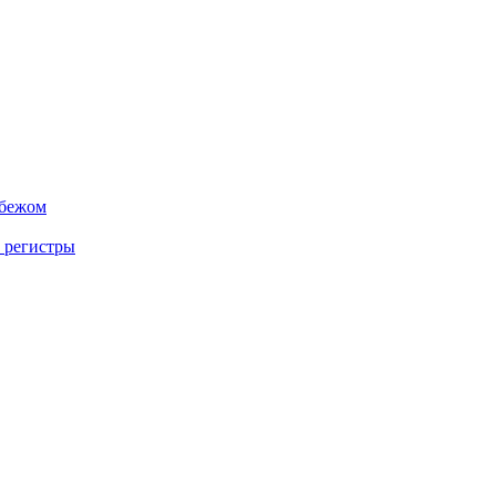
убежом
 регистры