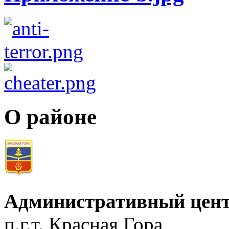
О районе
Административный цент
п.г.т. Красная Гора