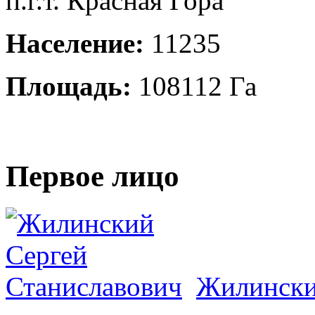
п.г.т. Красная Гора
Население:
11235
Площадь:
108112 Га
Первое лицо
Жилински