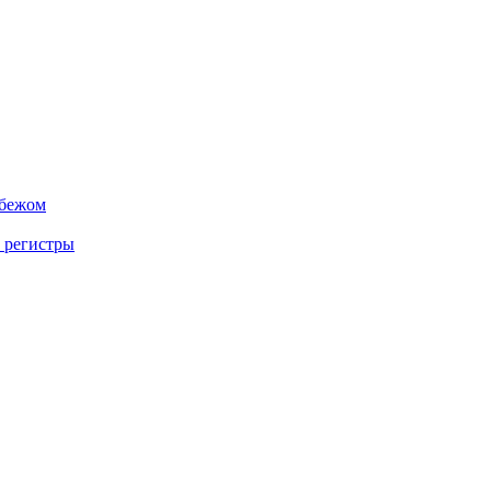
убежом
 регистры