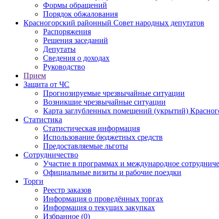
Формы обращений
Порядок обжалования
Красногорский районный Совет народных депутатов
Распоряжения
Решения заседаний
Депутаты
Сведения о доходах
Руководство
Прием
Защита от ЧС
Прогнозируемые чрезвычайные ситуации
Возникшие чрезвычайные ситуации
Карта заглубленных помещений (укрытий) Красног
Статистика
Статистическая информация
Использование бюджетных средств
Предоставляемые льготы
Сотрудничество
Участие в программах и международное сотруднич
Официальные визиты и рабочие поездки
Торги
Реестр заказов
Информация о проведённых торгах
Информация о текущих закупках
Избранное (0)