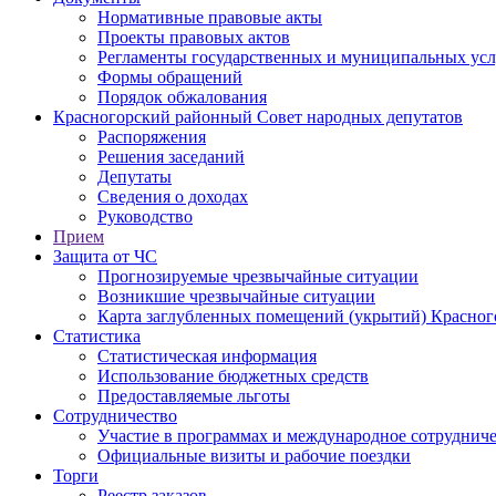
Нормативные правовые акты
Проекты правовых актов
Регламенты государственных и муниципальных усл
Формы обращений
Порядок обжалования
Красногорский районный Совет народных депутатов
Распоряжения
Решения заседаний
Депутаты
Сведения о доходах
Руководство
Прием
Защита от ЧС
Прогнозируемые чрезвычайные ситуации
Возникшие чрезвычайные ситуации
Карта заглубленных помещений (укрытий) Красног
Статистика
Статистическая информация
Использование бюджетных средств
Предоставляемые льготы
Сотрудничество
Участие в программах и международное сотруднич
Официальные визиты и рабочие поездки
Торги
Реестр заказов