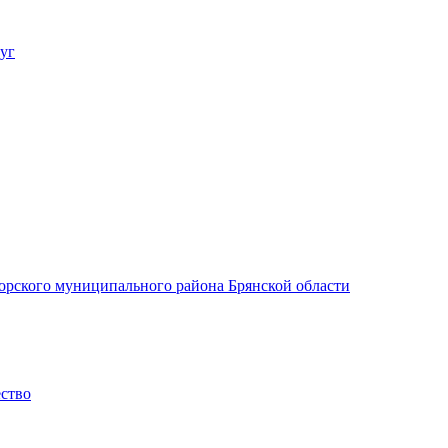
уг
орского муниципального района Брянской области
ество