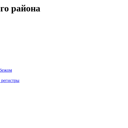
го района
убежом
 регистры