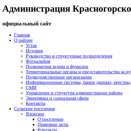
Администрация Красногорско
официальный сайт
Главная
О районе
Устав
История
Руководство и структурные подразделения
Фотоальбом
Полномочия задачи и функции
Территориальные органы и представительства за р
Подведомственные организации
Информационные системы, банки данных, реестры,
СМИ
Управление и структура администрации района
Экономика и социальная сфера
Контакты
Сельские поселения
Яловское
О поселении
Правовые акты
Контакты