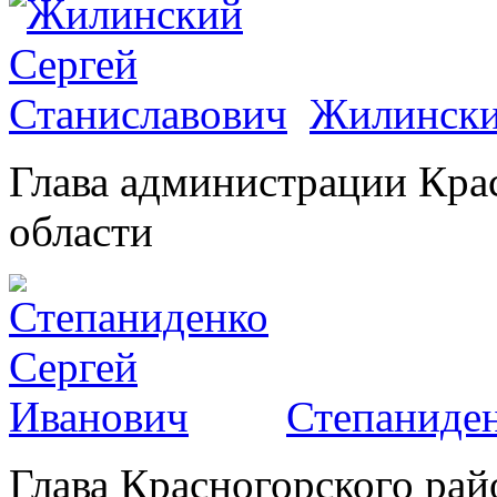
Жилински
Глава администрации Кра
области
Степаниден
Глава Красногорского рай