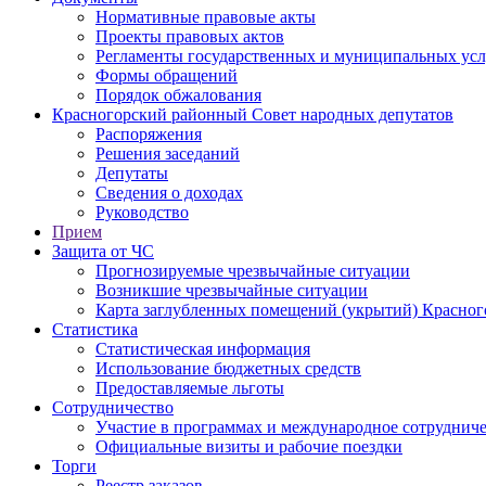
Нормативные правовые акты
Проекты правовых актов
Регламенты государственных и муниципальных усл
Формы обращений
Порядок обжалования
Красногорский районный Совет народных депутатов
Распоряжения
Решения заседаний
Депутаты
Сведения о доходах
Руководство
Прием
Защита от ЧС
Прогнозируемые чрезвычайные ситуации
Возникшие чрезвычайные ситуации
Карта заглубленных помещений (укрытий) Красног
Статистика
Статистическая информация
Использование бюджетных средств
Предоставляемые льготы
Сотрудничество
Участие в программах и международное сотруднич
Официальные визиты и рабочие поездки
Торги
Реестр заказов