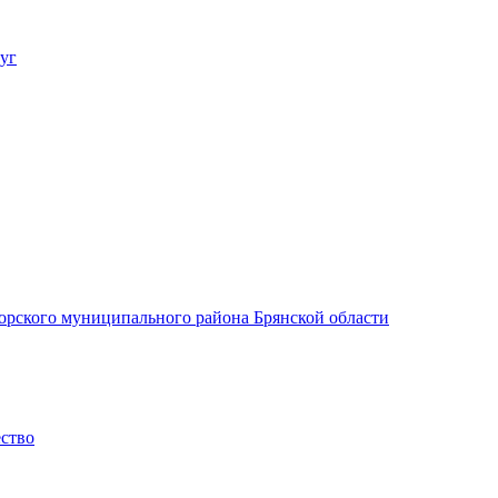
уг
орского муниципального района Брянской области
ество