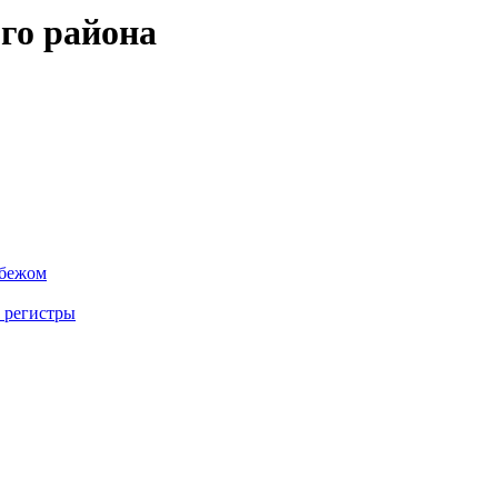
го района
убежом
 регистры