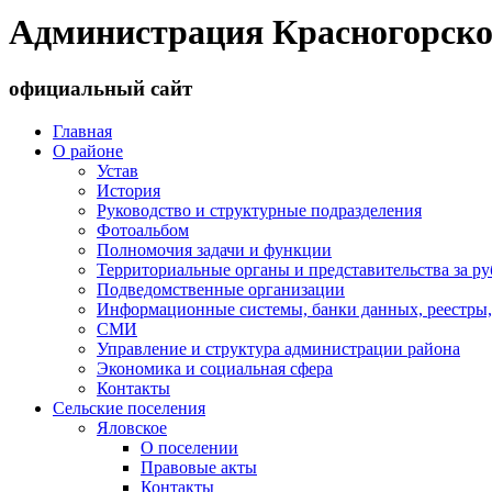
Администрация Красногорско
официальный сайт
Главная
О районе
Устав
История
Руководство и структурные подразделения
Фотоальбом
Полномочия задачи и функции
Территориальные органы и представительства за р
Подведомственные организации
Информационные системы, банки данных, реестры,
СМИ
Управление и структура администрации района
Экономика и социальная сфера
Контакты
Сельские поселения
Яловское
О поселении
Правовые акты
Контакты