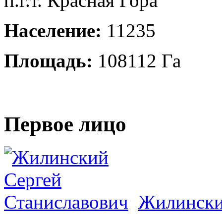
п.г.т. Красная Гора
Население:
11235
Площадь:
108112 Га
Первое лицо
Жилински