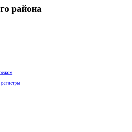
го района
убежом
 регистры