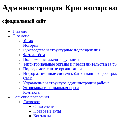
Администрация Красногорско
официальный сайт
Главная
О районе
Устав
История
Руководство и структурные подразделения
Фотоальбом
Полномочия задачи и функции
Территориальные органы и представительства за р
Подведомственные организации
Информационные системы, банки данных, реестры,
СМИ
Управление и структура администрации района
Экономика и социальная сфера
Контакты
Сельские поселения
Яловское
О поселении
Правовые акты
Контакты