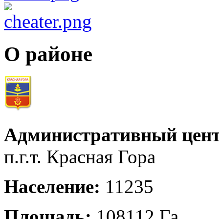
О районе
Административный цент
п.г.т. Красная Гора
Население:
11235
Площадь:
108112 Га