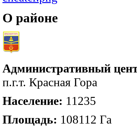
О районе
Административный цент
п.г.т. Красная Гора
Население:
11235
Площадь:
108112 Га