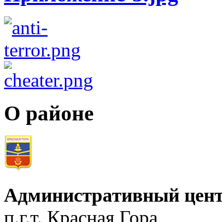
О районе
Административный цент
п.г.т. Красная Гора