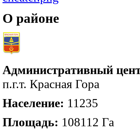
О районе
Административный цент
п.г.т. Красная Гора
Население:
11235
Площадь:
108112 Га