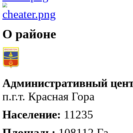
О районе
Административный цент
п.г.т. Красная Гора
Население:
11235
Площадь:
108112 Га