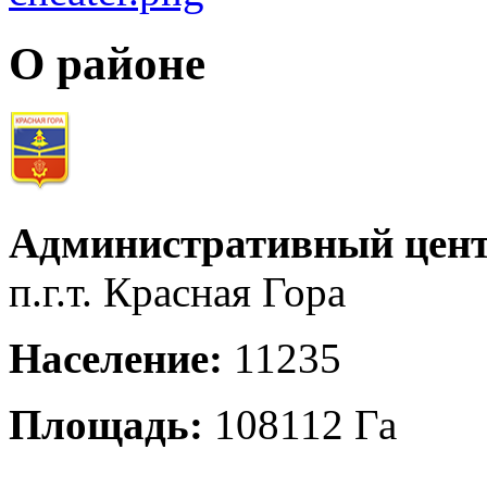
О районе
Административный цент
п.г.т. Красная Гора
Население:
11235
Площадь:
108112 Га