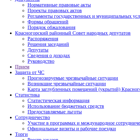
Нормативные правовые акты
Проекты правовых актов
Регламенты государственных и муниципальных усл
Формы обращений
Порядок обжалования
Красногорский районный Совет народных депутатов
Распоряжения
Решения заседаний
Депутаты
Сведения о доходах
Руководство
Прием
Защита от ЧС
Прогнозируемые чрезвычайные ситуации
Возникшие чрезвычайные ситуации
Карта заглубленных помещений (укрытий) Красног
Статистика
Статистическая информация
Использование бюджетных средств
Предоставляемые льготы
Сотрудничество
Участие в программах и международное сотруднич
Официальные визиты и рабочие поездки
Торги
Реестр заказов