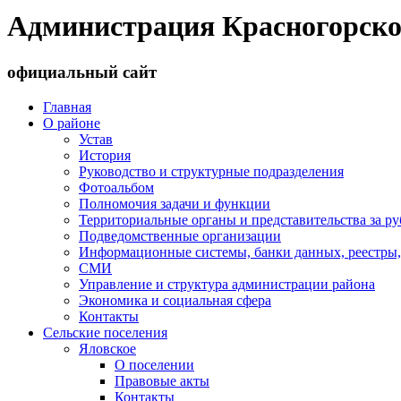
Администрация Красногорско
официальный сайт
Главная
О районе
Устав
История
Руководство и структурные подразделения
Фотоальбом
Полномочия задачи и функции
Территориальные органы и представительства за р
Подведомственные организации
Информационные системы, банки данных, реестры,
СМИ
Управление и структура администрации района
Экономика и социальная сфера
Контакты
Сельские поселения
Яловское
О поселении
Правовые акты
Контакты