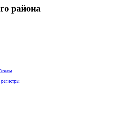
го района
убежом
 регистры