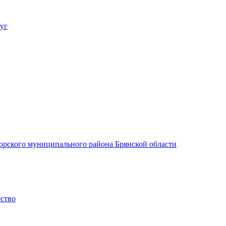
уг
орского муниципального района Брянской области
ество