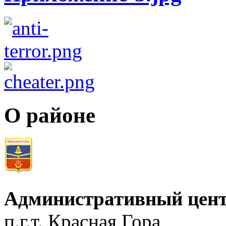
О районе
Административный цент
п.г.т. Красная Гора