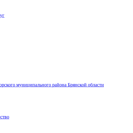
уг
орского муниципального района Брянской области
ество