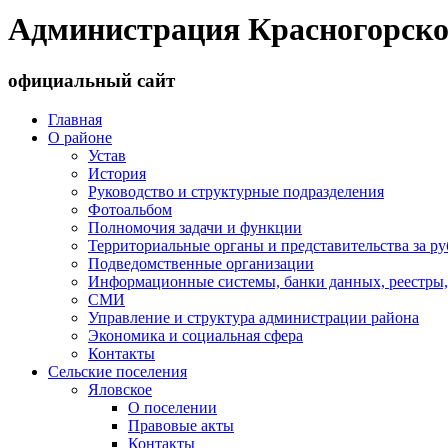
Администрация Красногорско
официальный сайт
Главная
О районе
Устав
История
Руководство и структурные подразделения
Фотоальбом
Полномочия задачи и функции
Территориальные органы и представительства за р
Подведомственные организации
Информационные системы, банки данных, реестры,
СМИ
Управление и структура администрации района
Экономика и социальная сфера
Контакты
Сельские поселения
Яловское
О поселении
Правовые акты
Контакты