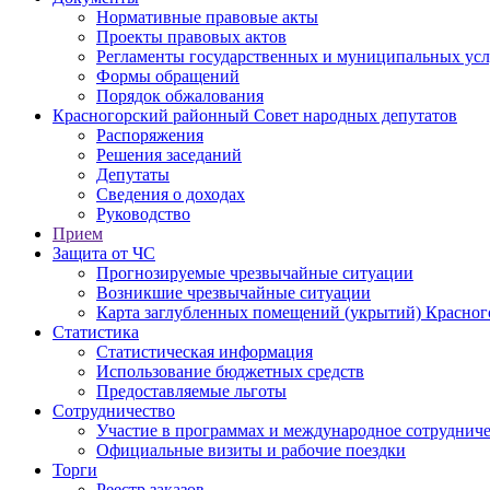
Нормативные правовые акты
Проекты правовых актов
Регламенты государственных и муниципальных усл
Формы обращений
Порядок обжалования
Красногорский районный Совет народных депутатов
Распоряжения
Решения заседаний
Депутаты
Сведения о доходах
Руководство
Прием
Защита от ЧС
Прогнозируемые чрезвычайные ситуации
Возникшие чрезвычайные ситуации
Карта заглубленных помещений (укрытий) Красног
Статистика
Статистическая информация
Использование бюджетных средств
Предоставляемые льготы
Сотрудничество
Участие в программах и международное сотруднич
Официальные визиты и рабочие поездки
Торги
Реестр заказов