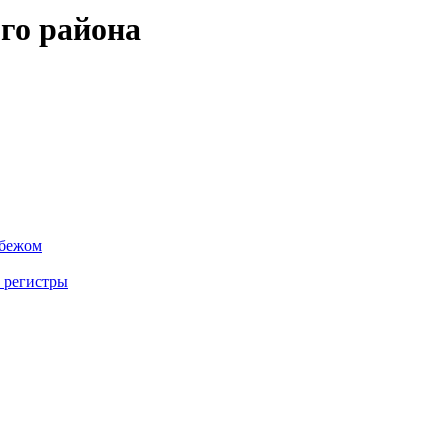
го района
убежом
 регистры