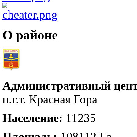
О районе
Административный цент
п.г.т. Красная Гора
Население:
11235
Площадь:
108112 Га