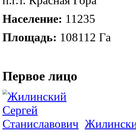
п.г.т. Красная Гора
Население:
11235
Площадь:
108112 Га
Первое лицо
Жилински