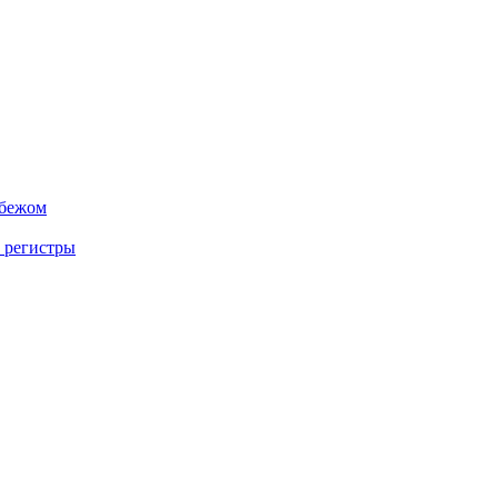
убежом
 регистры