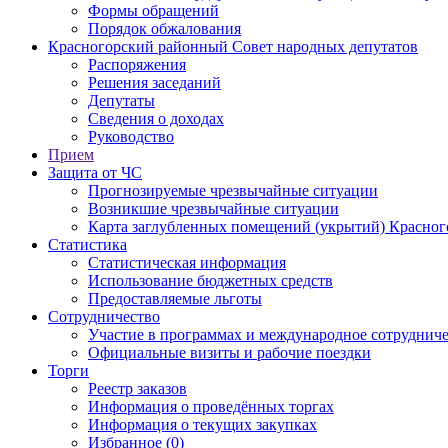
Формы обращений
Порядок обжалования
Красногорский районный Совет народных депутатов
Распоряжения
Решения заседаний
Депутаты
Сведения о доходах
Руководство
Прием
Защита от ЧС
Прогнозируемые чрезвычайные ситуации
Возникшие чрезвычайные ситуации
Карта заглубленных помещений (укрытий) Красног
Статистика
Статистическая информация
Использование бюджетных средств
Предоставляемые льготы
Сотрудничество
Участие в программах и международное сотруднич
Официальные визиты и рабочие поездки
Торги
Реестр заказов
Информация о проведённых торгах
Информация о текущих закупках
Избранное (0)