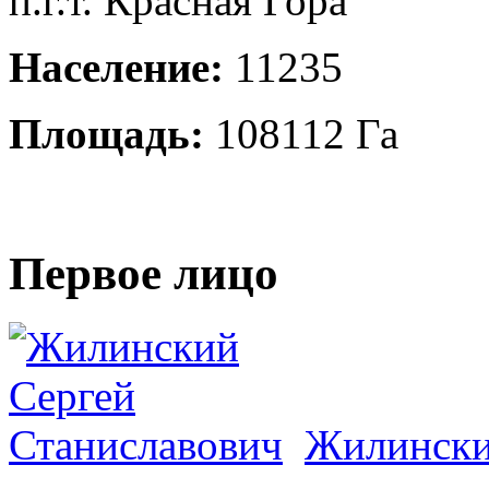
п.г.т. Красная Гора
Население:
11235
Площадь:
108112 Га
Первое лицо
Жилински