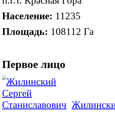
п.г.т. Красная Гора
Население:
11235
Площадь:
108112 Га
Первое лицо
Жилински