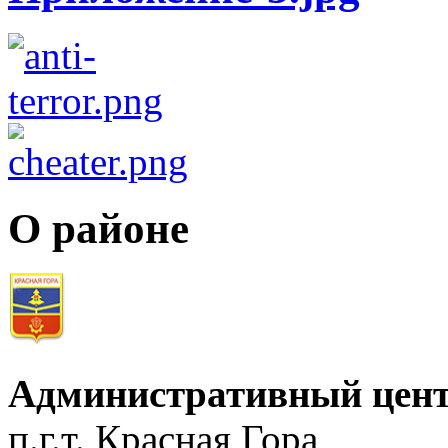
О районе
Административный цент
п.г.т. Красная Гора