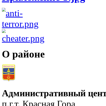
О районе
Административный цент
п.г.т. Красная Гора