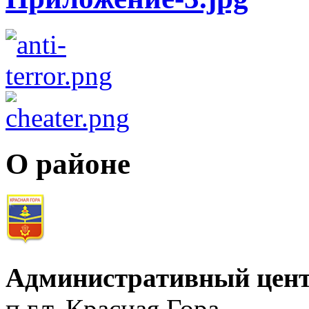
О районе
Административный цент
п.г.т. Красная Гора