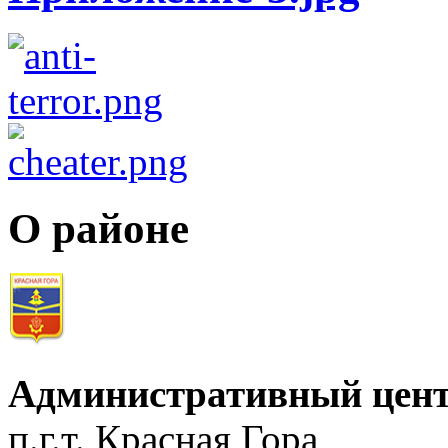
О районе
Административный цент
п.г.т. Красная Гора