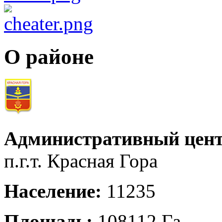
О районе
Административный цент
п.г.т. Красная Гора
Население:
11235
Площадь:
108112 Га