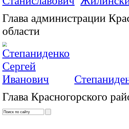
Жилински
Глава администрации Кра
области
Степаниден
Глава Красногорского рай