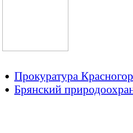
Прокуратура Красногор
Брянский природоохран