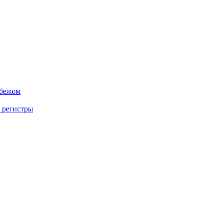
убежом
 регистры