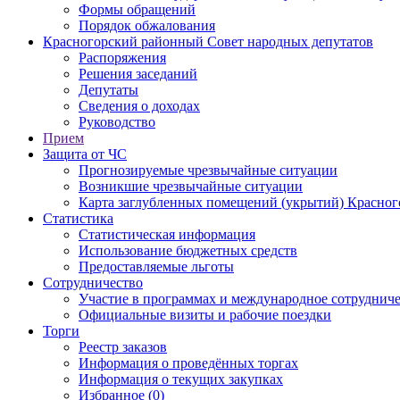
Формы обращений
Порядок обжалования
Красногорский районный Совет народных депутатов
Распоряжения
Решения заседаний
Депутаты
Сведения о доходах
Руководство
Прием
Защита от ЧС
Прогнозируемые чрезвычайные ситуации
Возникшие чрезвычайные ситуации
Карта заглубленных помещений (укрытий) Красног
Статистика
Статистическая информация
Использование бюджетных средств
Предоставляемые льготы
Сотрудничество
Участие в программах и международное сотруднич
Официальные визиты и рабочие поездки
Торги
Реестр заказов
Информация о проведённых торгах
Информация о текущих закупках
Избранное (0)