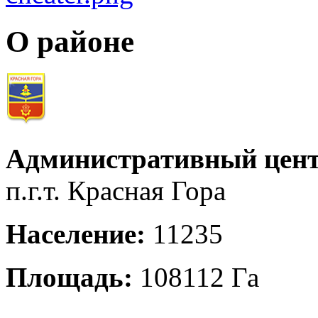
О районе
Административный цент
п.г.т. Красная Гора
Население:
11235
Площадь:
108112 Га