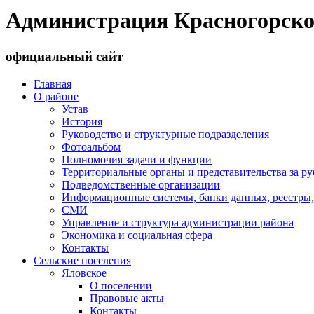
Администрация Красногорско
официальный сайт
Главная
О районе
Устав
История
Руководство и структурные подразделения
Фотоальбом
Полномочия задачи и функции
Территориальные органы и представительства за р
Подведомственные организации
Информационные системы, банки данных, реестры,
СМИ
Управление и структура администрации района
Экономика и социальная сфера
Контакты
Сельские поселения
Яловское
О поселении
Правовые акты
Контакты