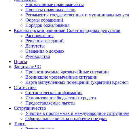
Нормативные правовые акты
Проекты правовых актов
Регламенты государственных и муниципальных усл
Формы обращений
Порядок обжалования
Красногорский районный Совет народных депутатов
Распоряжения
Решения заседаний
Депутаты
Сведения о доходах
Руководство
Прием
Защита от ЧС
Прогнозируемые чрезвычайные ситуации
Возникшие чрезвычайные ситуации
Карта заглубленных помещений (укрытий) Красног
Статистика
Статистическая информация
Использование бюджетных средств
Предоставляемые льготы
Сотрудничество
Участие в программах и международное сотруднич
Официальные визиты и рабочие поездки
Торги
Реестр заказов