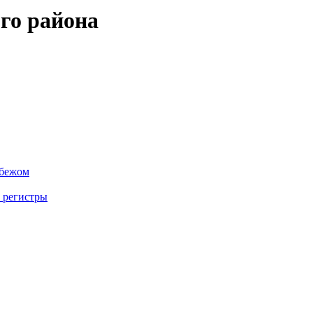
го района
убежом
 регистры