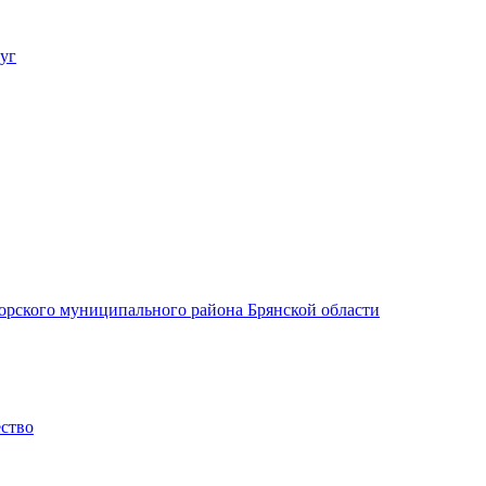
уг
орского муниципального района Брянской области
ество