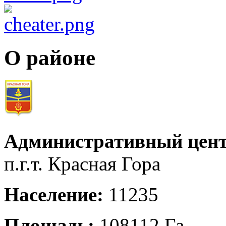
О районе
Административный цент
п.г.т. Красная Гора
Население:
11235
Площадь:
108112 Га