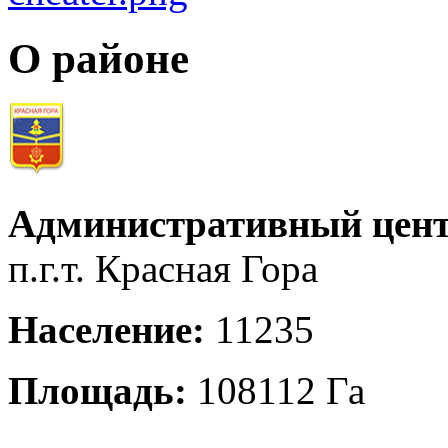
О районе
Административный цент
п.г.т. Красная Гора
Население:
11235
Площадь:
108112 Га