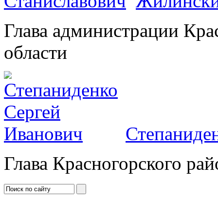
Жилински
Глава администрации Кра
области
Степаниден
Глава Красногорского рай