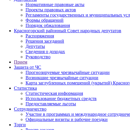
Нормативные правовые акты
Проекты правовых актов
Регламенты государственных и муниципальных усл
Формы обращений
Порядок обжалования
Красногорский районный Совет народных депутатов
Распоряжения
Решения заседаний
Депутаты
Сведения о доходах
Руководство
Прием
Защита от ЧС
Прогнозируемые чрезвычайные ситуации
Возникшие чрезвычайные ситуации
Карта заглубленных помещений (укрытий) Красног
Статистика
Статистическая информация
Использование бюджетных средств
Предоставляемые льготы
Сотрудничество
Участие в программах и международное сотруднич
Официальные визиты и рабочие поездки
Торги
Реестр заказов