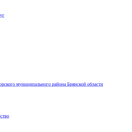
уг
орского муниципального района Брянской области
ество