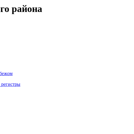
го района
убежом
 регистры