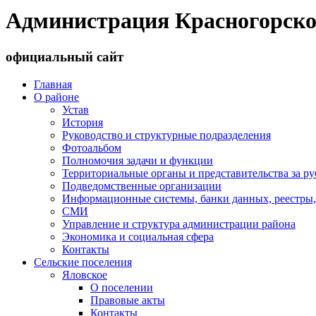
Администрация Красногорско
официальный сайт
Главная
О районе
Устав
История
Руководство и структурные подразделения
Фотоальбом
Полномочия задачи и функции
Территориальные органы и представительства за р
Подведомственные организации
Информационные системы, банки данных, реестры,
СМИ
Управление и структура администрации района
Экономика и социальная сфера
Контакты
Сельские поселения
Яловское
О поселении
Правовые акты
Контакты