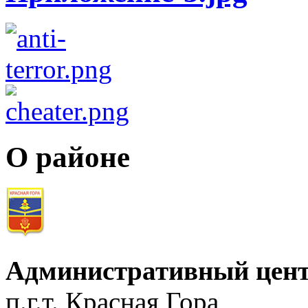
О районе
Административный цент
п.г.т. Красная Гора